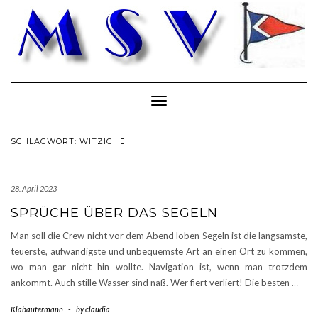
Skip
to
content
Toggle Navigation
SCHLAGWORT:
WITZIG
28. April 2023
SPRÜCHE ÜBER DAS SEGELN
Man soll die Crew nicht vor dem Abend loben Segeln ist die langsamste,
teuerste, aufwändigste und unbequemste Art an einen Ort zu kommen,
wo man gar nicht hin wollte. Navigation ist, wenn man trotzdem
ankommt. Auch stille Wasser sind naß. Wer fiert verliert! Die besten
…
Klabautermann
-
by
claudia