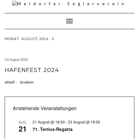
Skip
to
content
Toggle Navigation
MONAT:
AUGUST 2024
23. August 2024
HAFENFEST 2024
aktuell
-
by
admin
Anstehende Veranstaltungen
21 August @ 18:00
-
23 August @ 18:00
AUG.
21
71. Tertius-Regatta