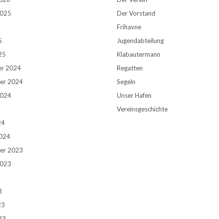
2025
Der Vorstand
5
Frihavne
5
Jugendabteilung
25
Klabautermann
r 2024
Regatten
er 2024
Segeln
2024
Unser Hafen
4
Vereinsgeschichte
24
2024
er 2023
2023
3
3
23
23