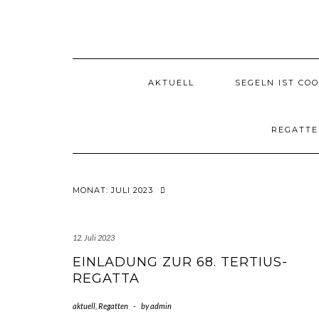
Skip
to
content
AKTUELL
SEGELN IST COO
REGATT
MONAT:
JULI 2023
12. Juli 2023
EINLADUNG ZUR 68. TERTIUS-
REGATTA
aktuell
,
Regatten
-
by
admin