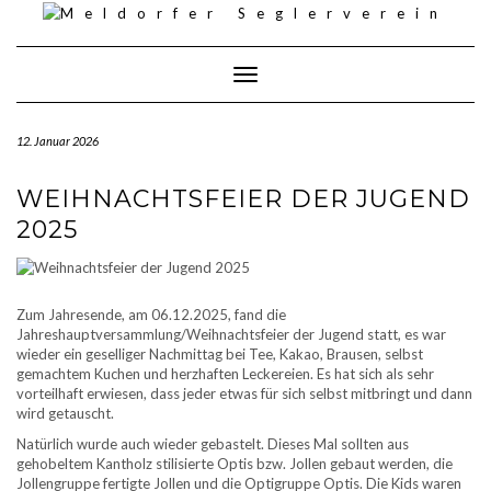
Skip
to
content
Toggle Navigation
12. Januar 2026
WEIHNACHTSFEIER DER JUGEND
2025
Zum Jahresende, am 06.12.2025, fand die
Jahreshauptversammlung/Weihnachtsfeier der Jugend statt, es war
wieder ein geselliger Nachmittag bei Tee, Kakao, Brausen, selbst
gemachtem Kuchen und herzhaften Leckereien. Es hat sich als sehr
vorteilhaft erwiesen, dass jeder etwas für sich selbst mitbringt und dann
wird getauscht.
Natürlich wurde auch wieder gebastelt. Dieses Mal sollten aus
gehobeltem Kantholz stilisierte Optis bzw. Jollen gebaut werden, die
Jollengruppe fertigte Jollen und die Optigruppe Optis. Die Kids waren